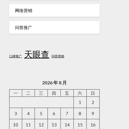
网络营销
问答推广
天眼查
口碑推广
问答营销
2026 年 8 月
一
二
三
四
五
六
日
1
2
3
4
5
6
7
8
9
10
11
12
13
14
15
16